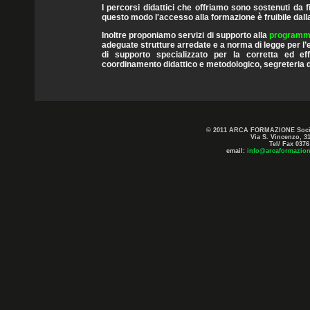
I percorsi didattici che offriamo sono sostenuti da fi
questo modo l'accesso alla formazione è fruibile dal
Inoltre proponiamo servizi di supporto alla
programmaz
adeguate strutture arredate e a norma di legge per l’
di supporto specializzato per la corretta ed eff
coordinamento didattico e metodologico, segreteria di
© 2011 ARCA FORMAZIONE Società Co
Via S. Vincenzo, 3
Tel/ Fax 0376
email:
info@arcaformazion